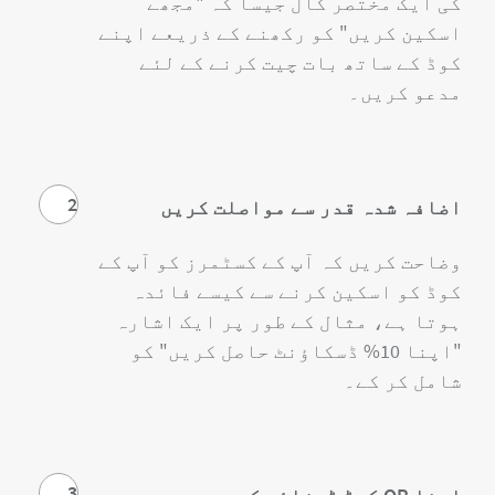
کی ایک مختصر کال جیسا کہ "مجھے
اسکین کریں" کو رکھنے کے ذریعے اپنے
کوڈ کے ساتھ بات چیت کرنے کے لئے
مدعو کریں۔
2
اضافہ شدہ قدر سے مواصلت کریں
وضاحت کریں کہ آپ کے کسٹمرز کو آپ کے
کوڈ کو اسکین کرنے سے کیسے فائدہ
ہوتا ہے، مثال کے طور پر ایک اشارہ
"اپنا 10% ڈسکاؤنٹ حاصل کریں" کو
شامل کر کے۔
3