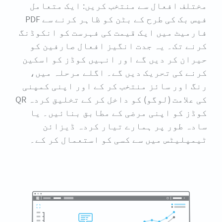
مختلف افعال سے منتخب کریں: ایک متعامل
فیس بک کی طرح کے بٹن کو ظاہر کرنے سے PDF
فارمیٹ میں ایک قیمت کی فہرست کو انکوڈنگ
کرنے تک۔ یہ جدت انگیز افعال صارفین کو
حیران کر دیں گے اور انہیں کوڈز کو اسکین
کرنے کی تحریک دیں گے۔ اگلے مرحلہ میں،
رنگ اور سائز منتخب کر کے اور اپنی کمپنی
کی علامت (لوگو) کو داخل کر کے تخلیق کردہ QR
کوڈز کو اپنی مرضی کے مطابق بنائیں۔ یا
سادہ طور پر ہمارے تیار کردہ ڈیزائن
ٹیمپلیٹس میں سے کسی کو استعمال کر کے۔