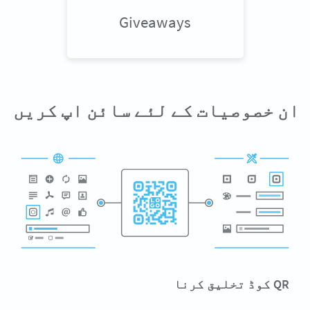
Giveaways
ان خصوصیات کے لئے سائن اپ کریں
QR کوڈ تخلیق کرنا