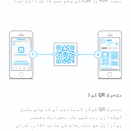
ہیں، PDF یا CSV کی وضع میں قابل ڈاؤن لوڈ۔
متحرک QR کوڈ
متحرک QR کوڈز کے ساتھ، آپ کے پاس مکمل
لچکداری ہے، کیونکہ محض ایک مختصر
یوآرایل جو مندرجات کی جانب اشارہ کرتی