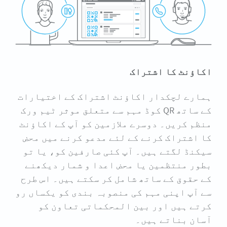
اکاؤنٹ کا اشتراک
ہمارے لچکدار اکاؤنٹ اشتراک کے اختیارات
کے ساتھ QR کوڈ مہم سے متعلق موثر ٹیم ورک
منظم کریں۔ دوسرے ملازمین کو آپ کے اکاؤنٹ
کا اشتراک کرنے کے لئے مدعو کرنے میں محض
سیکنڈ لگتے ہیں۔ آپ کئی صارفین کو، یا تو
بطور منتظمین یا محض اعدا و شمار دیکھنے
کے حقوق کے ساتھ شامل کر سکتے ہیں۔ اس طرح
سے آپ اپنی مہم کی منصوبہ بندی کو یکساں رو
کرتے ہیں اور بین المحکماتی تعاون کو
آسان بناتے ہیں۔