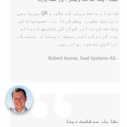
شاندار سافٹ ویئر کے علاوہ، QR سویٹ بھی
زبردست مشورہ پیش کرتا ہے۔ خصوصیات کی
وضاحت کرنے اور کوڈز کی تخلیق کے ساتھ
مدد کرنے کے لئے ہمیشہ دوستانہ عملے کے
اراکین موجود ہوتے ہیں۔
- Robert Aumer, Seal Systems AG
مقابلہ سے شکست دینا