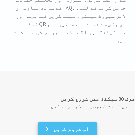
حاصل کرنے کے لئے، FAQs کے ساتھ ہمارے آن
لائن سپورٹ سینٹر، کیسے کریں کتابچے اور
ای بکس سے فائدہ اٹھائیں۔ ہم QR کوڈ
مارکیٹنگ میں آگے بڑھنے پر آپ کی مدد کرتے
ہیں۔
صرف 30 سیکنڈ میں شروع کریں
ابھی تمام خصوصیات کو آزمائیں
اب شروع کریں