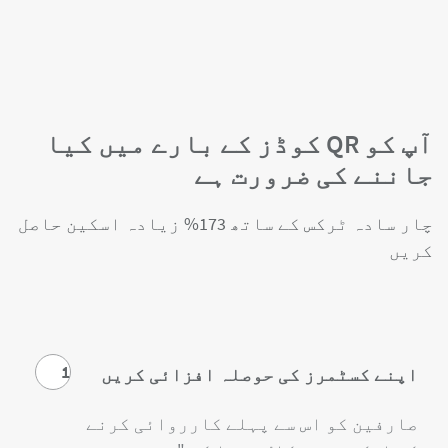
آپ کو QR کوڈز کے بارے میں کیا
جاننے کی ضرورت ہے
چار سادہ ٹرکس کے ساتھ 173% زیادہ اسکین حاصل
کریں
1
اپنے کسٹمرز کی حوصلہ افزائی کریں
صارفین کو اس سے پہلے کارروائی کرنے