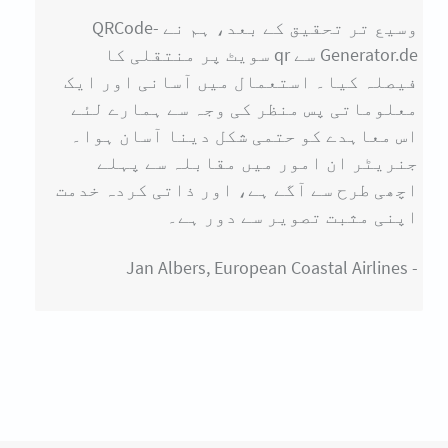
وسیع تر تحقیق کے بعد، ہم نے QRCode-
Generator.de سے qr سویٹ پر منتقلی کا
فیصلہ کیا۔ استعمال میں آسانی اور ایک
معلوماتی پس منظر کی وجہ سے ہمارے لئے
اس معاہدے کو حتمی شکل دینا آسان ہوا۔
جنریٹر ان امور میں مقابلہ سے پہلے
اچھی طرح سے آگے ہے، اور ذاتی کردہ خدمت
اپنی مثبت تصویر سے دور ہے۔
- Jan Albers, European Coastal Airlines