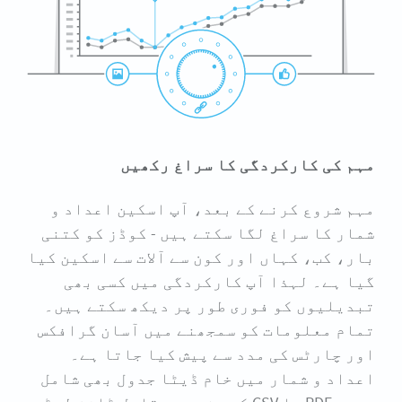
مہم کی کارکردگی کا سراغ رکھیں
مہم شروع کرنے کے بعد، آپ اسکین اعداد و
شمار کا سراغ لگا سکتے ہیں - کوڈز کو کتنی
بار، کب، کہاں اور کون سے آلات سے اسکین کیا
گیا ہے۔ لہذا آپ کارکردگی میں کسی بھی
تبدیلیوں کو فوری طور پر دیکھ سکتے ہیں۔
تمام معلومات کو سمجھنے میں آسان گرافکس
اور چارٹس کی مدد سے پیش کیا جاتا ہے۔
اعداد و شمار میں خام ڈیٹا جدول بھی شامل