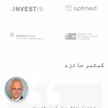
کسٹمر جائزے
بہت اچھا سافٹ ویئر اور مشاورت