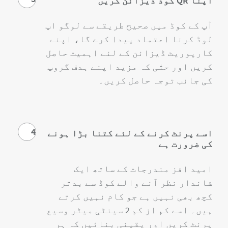
اپنا QR کوڈ ڈیزائن کریں
آپ کے کوڈ میں صحیح طریقے سے لوگو اپ
لوڈ کرنا اعتماد پیدا کرے گا، اپنے
کارپوریٹ ڈیزائن کے لئے اہمیت حاصل
کریں اور حتٰی کہ مزید اپنے ہدف گروپ
کی جانب توجہ حاصل کریں۔
4
اسے پرنٹ کرنے کے لئے کتنا بڑا ہونے
کی ضرورت ہے
امید افز مندرجات کے ساتھ ایک
شاندار نظر آنے والے کوڈ سے بدتر
کچھ بھی نہیں ہے جو کام نہیں کرتے
ہیں۔ اسے کم از کم 2 سینٹی میٹر وسیع
پرنٹ کریں اور یقینی بنائیں کہ ہر