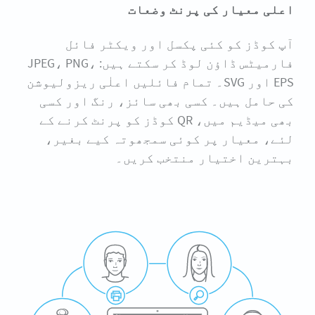
اعلی معیار کی پرنٹ وضعات
آپ کوڈز کو کئی پکسل اور ویکٹر فائل
فارمیٹس ڈاؤن لوڈ کر سکتے ہیں: JPEG، PNG،
EPS اور SVG۔ تمام فائلیں اعلٰی ریزولیوشن
کی حامل ہیں۔ کسی بھی سائز، رنگ اور کسی
بھی میڈیم میں، QR کوڈز کو پرنٹ کرنے کے
لئے، معیار پر کوئی سمجھوتہ کیے بغیر،
بہترین اختیار منتخب کریں۔