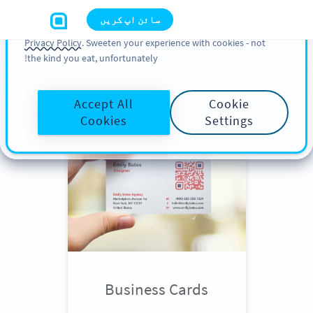
You can also find more information about cookies, our
سائن اپ کریں
analytic activities and your rights in our
Cookie Policy
and
Privacy Policy
. Sweeten your experience with cookies - not
the kind you eat, unfortunately!
Scroll down
to see QR Code use
cases
Accept All
Cookie
Cookies
Settings
Business Cards