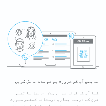
جب بھی آپ کو ضرورت ہو تو مدد حاصل کریں
کیا آپ کا کوئی سوال ہے؟ ای میل یا ٹیلی
فون کے ذریعہ ہماری دوستانہ کسٹمر سپورٹ
سے رابطہ کریں۔ مشورہ اور تخلیقی خیالات