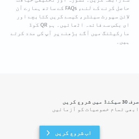
حاصل کرنے کے لئے، FAQs کے ساتھ ہمارے آن
لائن سپورٹ سینٹر، کیسے کریں کتابچے اور
ای بکس سے فائدہ اٹھائیں۔ ہم QR کوڈ
مارکیٹنگ میں آگے بڑھنے پر آپ کی مدد کرتے
ہیں۔
صرف 30 سیکنڈ میں شروع کریں
ابھی تمام خصوصیات کو آزمائیں
اب شروع کریں