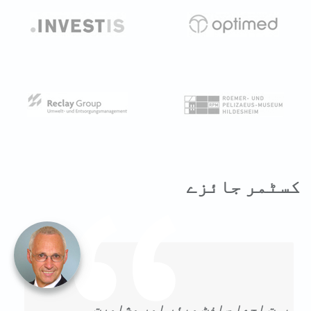
کسٹمر جائزے
بہت اچھا سافٹ ویئر اور مشاورت