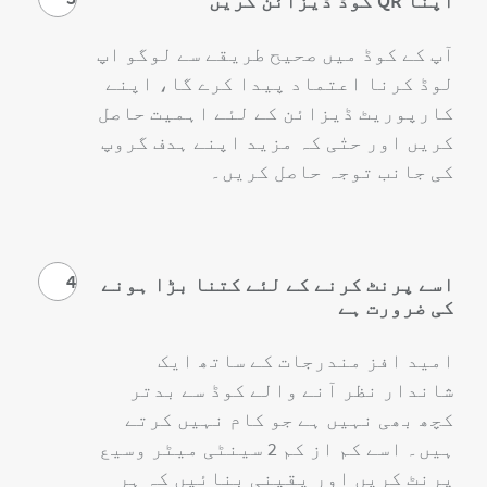
اپنا QR کوڈ ڈیزائن کریں
آپ کے کوڈ میں صحیح طریقے سے لوگو اپ
لوڈ کرنا اعتماد پیدا کرے گا، اپنے
کارپوریٹ ڈیزائن کے لئے اہمیت حاصل
کریں اور حتٰی کہ مزید اپنے ہدف گروپ
کی جانب توجہ حاصل کریں۔
4
اسے پرنٹ کرنے کے لئے کتنا بڑا ہونے
کی ضرورت ہے
امید افز مندرجات کے ساتھ ایک
شاندار نظر آنے والے کوڈ سے بدتر
کچھ بھی نہیں ہے جو کام نہیں کرتے
ہیں۔ اسے کم از کم 2 سینٹی میٹر وسیع
پرنٹ کریں اور یقینی بنائیں کہ ہر