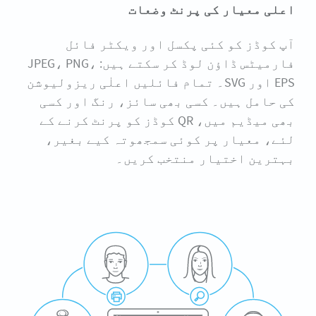
اعلی معیار کی پرنٹ وضعات
آپ کوڈز کو کئی پکسل اور ویکٹر فائل
فارمیٹس ڈاؤن لوڈ کر سکتے ہیں: JPEG، PNG،
EPS اور SVG۔ تمام فائلیں اعلٰی ریزولیوشن
کی حامل ہیں۔ کسی بھی سائز، رنگ اور کسی
بھی میڈیم میں، QR کوڈز کو پرنٹ کرنے کے
لئے، معیار پر کوئی سمجھوتہ کیے بغیر،
بہترین اختیار منتخب کریں۔