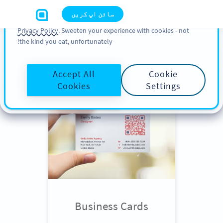
You can also find more information about cookies, our
سائن اپ کریں
analytic activities and your rights in our
Cookie Policy
and
Privacy Policy
. Sweeten your experience with cookies - not
the kind you eat, unfortunately!
Scroll down
to see QR Code use
cases
Accept All
Cookie
Cookies
Settings
Business Cards