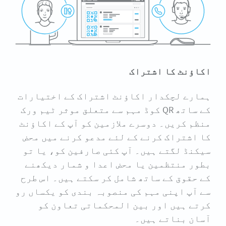
اکاؤنٹ کا اشتراک
ہمارے لچکدار اکاؤنٹ اشتراک کے اختیارات
کے ساتھ QR کوڈ مہم سے متعلق موثر ٹیم ورک
منظم کریں۔ دوسرے ملازمین کو آپ کے اکاؤنٹ
کا اشتراک کرنے کے لئے مدعو کرنے میں محض
سیکنڈ لگتے ہیں۔ آپ کئی صارفین کو، یا تو
بطور منتظمین یا محض اعدا و شمار دیکھنے
کے حقوق کے ساتھ شامل کر سکتے ہیں۔ اس طرح
سے آپ اپنی مہم کی منصوبہ بندی کو یکساں رو
کرتے ہیں اور بین المحکماتی تعاون کو
آسان بناتے ہیں۔