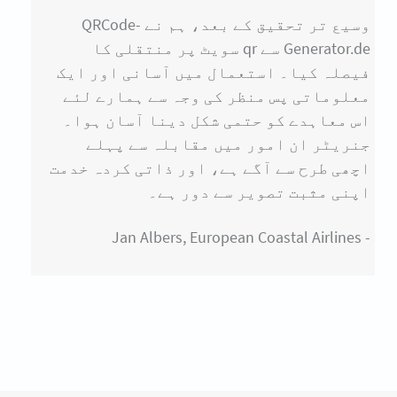
وسیع تر تحقیق کے بعد، ہم نے QRCode-
Generator.de سے qr سویٹ پر منتقلی کا
فیصلہ کیا۔ استعمال میں آسانی اور ایک
معلوماتی پس منظر کی وجہ سے ہمارے لئے
اس معاہدے کو حتمی شکل دینا آسان ہوا۔
جنریٹر ان امور میں مقابلہ سے پہلے
اچھی طرح سے آگے ہے، اور ذاتی کردہ خدمت
اپنی مثبت تصویر سے دور ہے۔
- Jan Albers, European Coastal Airlines