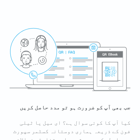
جب بھی آپ کو ضرورت ہو تو مدد حاصل کریں
کیا آپ کا کوئی سوال ہے؟ ای میل یا ٹیلی
فون کے ذریعہ ہماری دوستانہ کسٹمر سپورٹ
سے رابطہ کریں۔ مشورہ اور تخلیقی خیالات