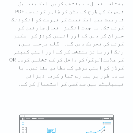
مختلف افعال سے منتخب کریں: ایک متعامل
فیس بک کی طرح کے بٹن کو ظاہر کرنے سے PDF
فارمیٹ میں ایک قیمت کی فہرست کو انکوڈنگ
کرنے تک۔ یہ جدت انگیز افعال صارفین کو
حیران کر دیں گے اور انہیں کوڈز کو اسکین
کرنے کی تحریک دیں گے۔ اگلے مرحلہ میں،
رنگ اور سائز منتخب کر کے اور اپنی کمپنی
کی علامت (لوگو) کو داخل کر کے تخلیق کردہ QR
کوڈز کو اپنی مرضی کے مطابق بنائیں۔ یا
سادہ طور پر ہمارے تیار کردہ ڈیزائن
ٹیمپلیٹس میں سے کسی کو استعمال کر کے۔