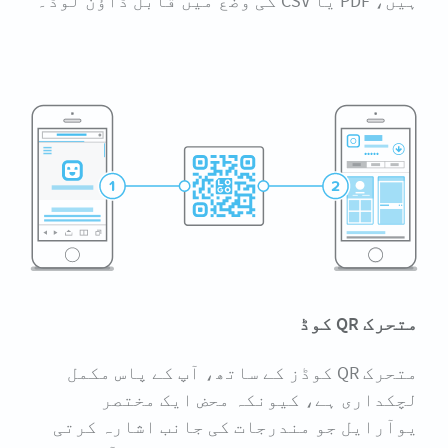
ہیں، PDF یا CSV کی وضع میں قابل ڈاؤن لوڈ۔
متحرک QR کوڈ
متحرک QR کوڈز کے ساتھ، آپ کے پاس مکمل
لچکداری ہے، کیونکہ محض ایک مختصر
یوآرایل جو مندرجات کی جانب اشارہ کرتی