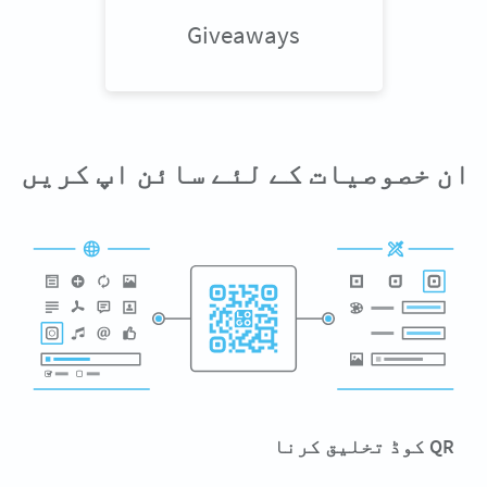
Giveaways
ان خصوصیات کے لئے سائن اپ کریں
QR کوڈ تخلیق کرنا