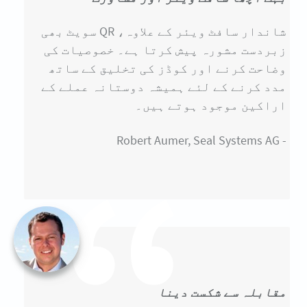
شاندار سافٹ ویئر کے علاوہ، QR سویٹ بھی
زبردست مشورہ پیش کرتا ہے۔ خصوصیات کی
وضاحت کرنے اور کوڈز کی تخلیق کے ساتھ
مدد کرنے کے لئے ہمیشہ دوستانہ عملے کے
اراکین موجود ہوتے ہیں۔
- Robert Aumer, Seal Systems AG
مقابلہ سے شکست دینا