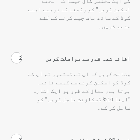
کی ایک مختصر کال جیسا کہ "مجھے
اسکین کریں" کو رکھنے کے ذریعے اپنے
کوڈ کے ساتھ بات چیت کرنے کے لئے
مدعو کریں۔
2
اضافہ شدہ قدر سے مواصلت کریں
وضاحت کریں کہ آپ کے کسٹمرز کو آپ کے
کوڈ کو اسکین کرنے سے کیسے فائدہ
ہوتا ہے، مثال کے طور پر ایک اشارہ
"اپنا 10% ڈسکاؤنٹ حاصل کریں" کو
شامل کر کے۔
3