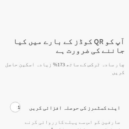
آپ کو QR کوڈز کے بارے میں کیا
جاننے کی ضرورت ہے
چار سادہ ٹرکس کے ساتھ 173% زیادہ اسکین حاصل
کریں
1
اپنے کسٹمرز کی حوصلہ افزائی کریں
صارفین کو اس سے پہلے کارروائی کرنے