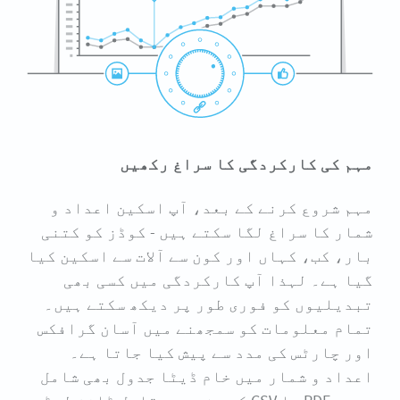
مہم کی کارکردگی کا سراغ رکھیں
مہم شروع کرنے کے بعد، آپ اسکین اعداد و
شمار کا سراغ لگا سکتے ہیں - کوڈز کو کتنی
بار، کب، کہاں اور کون سے آلات سے اسکین کیا
گیا ہے۔ لہذا آپ کارکردگی میں کسی بھی
تبدیلیوں کو فوری طور پر دیکھ سکتے ہیں۔
تمام معلومات کو سمجھنے میں آسان گرافکس
اور چارٹس کی مدد سے پیش کیا جاتا ہے۔
اعداد و شمار میں خام ڈیٹا جدول بھی شامل